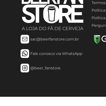
Termos
Polític
Polític
Pergun
A LOJA DO FÃ DE CERVEJA
sac@beerfanstore.com.br
Fale conosco via WhatsApp
@beer_fanstore
©2023 Fanstore todos os direitos reservados