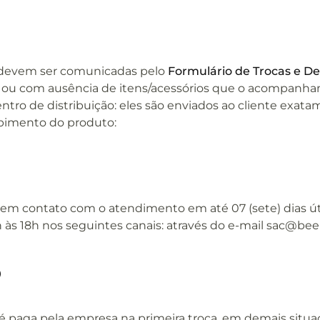
o devem ser comunicadas pelo
Formulário de Trocas e D
ou com ausência de itens/acessórios que o acompanham, 
tro de distribuição: eles são enviados ao cliente exat
ebimento do produto:
re em contato com o atendimento em até 07 (sete) dias út
s 18h nos seguintes canais: através do e-mail sac@beer
o
 paga pela empresa na primeira troca, em demais situaçõ