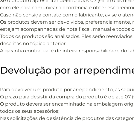
Se o produto apresentar defeito após 07 (sete) dias úte
com ele para comunicar a ocorrência e obter esclarecime
Caso não consiga contato com o fabricante, avise o ate
Os produtos devem ser devolvidos, preferencialmente, na
estejam acompanhadas de nota fiscal, manual e todos os
Todos os produtos são analisados. Eles serão reenviado
descritas no tópico anterior.
A garantia contratual é de inteira responsabilidade do 
Devolução por arrependime
Para devolver um produto por arrependimento, as segui
O prazo para desistir da compra do produto é de até 07 (
O produto deverá ser encaminhado na embalagem original
todos os seus acessórios;
Nas solicitações de desistência de produtos das categori