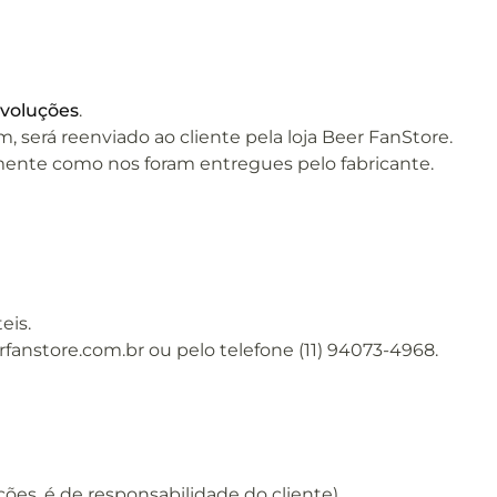
evoluções
.
será reenviado ao cliente pela loja Beer FanStore.
amente como nos foram entregues pelo fabricante.
eis.
fanstore.com.br ou pelo telefone (11) 94073-4968.
es, é de responsabilidade do cliente).