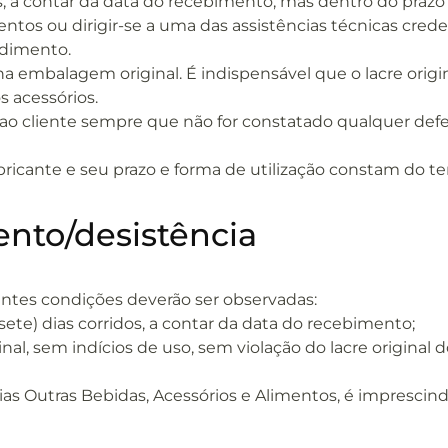
is, a contar da data do recebimento, mas dentro do prazo
ntos ou dirigir-se a uma das assistências técnicas crede
ndimento.
 embalagem original. É indispensável que o lacre origina
 acessórios.
s ao cliente sempre que não for constatado qualquer def
fabricante e seu prazo e forma de utilização constam do
nto/desistência
ntes condições deverão ser observadas:
sete) dias corridos, a contar da data do recebimento;
, sem indícios de uso, sem violação do lacre original d
as Outras Bebidas, Acessórios e Alimentos, é imprescindí