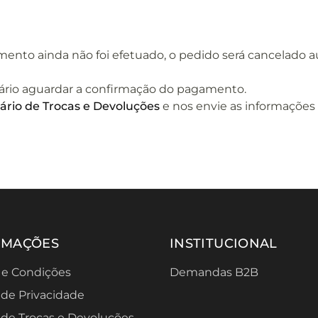
mento ainda não foi efetuado, o pedido será cancelado 
sário aguardar a confirmação do pagamento.
ário de Trocas e Devoluções
e nos envie as informações
RMAÇÕES
INSTITUCIONAL
 e Condições
Demandas B2B
a de Privacidade
a de Trocas e Devoluções