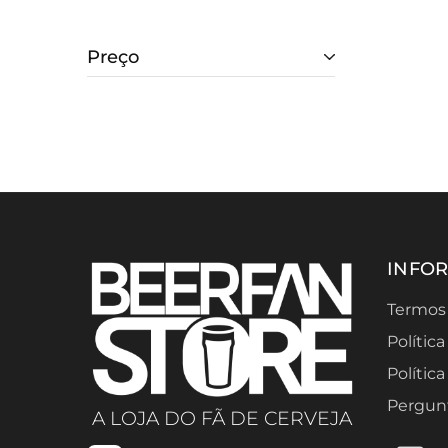
Preço
INFO
Termos
Polític
Polític
Pergun
A LOJA DO FÃ DE CERVEJA