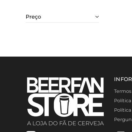
Preço
INFO
Termos
Polític
Polític
Pergun
A LOJA DO FÃ DE CERVEJA