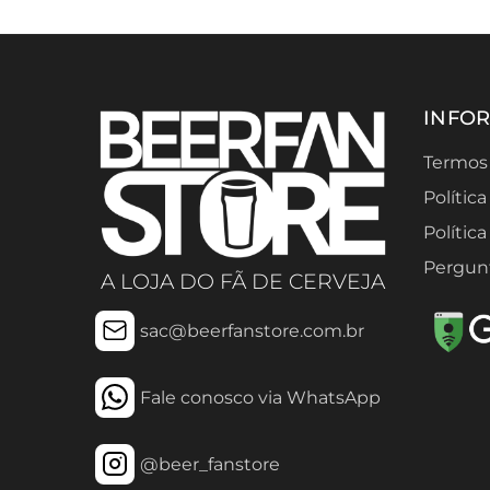
INFO
Termos
Polític
Polític
Pergun
A LOJA DO FÃ DE CERVEJA
sac@beerfanstore.com.br
Fale conosco via WhatsApp
@beer_fanstore